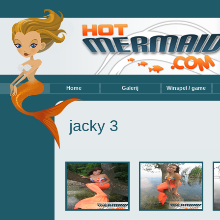
Home
Galerij
Winspel / game
Video’s
Eigen modellen
Profmodellen
jacky 3
Hobbyzeemeerminnen
Eigen verzameling
Teksten / Verhalen