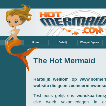
Home
Galerij
Winspel / game
Video’s
Eigen modellen
Profmodellen
The Hot Mermaid
Hobbyzeemeerminnen
Eigen verzameling
Teksten / Verhalen
Hartelijk welkom op www.hotmer
website die geen zeemeerminwense
Test eens gelijk ons
wenskaartens
elke week vakantiedagen in een